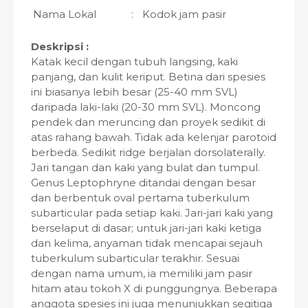
Nama Lokal
:
Kodok jam pasir
Deskripsi :
Katak kecil dengan tubuh langsing, kaki
panjang, dan kulit keriput. Betina dari spesies
ini biasanya lebih besar (25-40 mm SVL)
daripada laki-laki (20-30 mm SVL). Moncong
pendek dan meruncing dan proyek sedikit di
atas rahang bawah. Tidak ada kelenjar parotoid
berbeda. Sedikit ridge berjalan dorsolaterally.
Jari tangan dan kaki yang bulat dan tumpul.
Genus Leptophryne ditandai dengan besar
dan berbentuk oval pertama tuberkulum
subarticular pada setiap kaki. Jari-jari kaki yang
berselaput di dasar; untuk jari-jari kaki ketiga
dan kelima, anyaman tidak mencapai sejauh
tuberkulum subarticular terakhir. Sesuai
dengan nama umum, ia memiliki jam pasir
hitam atau tokoh X di punggungnya. Beberapa
anggota spesies ini juga menunjukkan segitiga