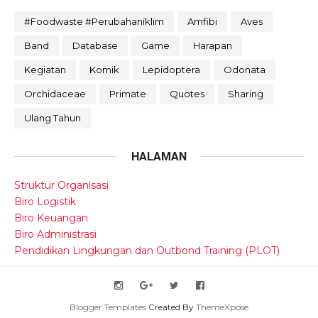
#foodwaste #perubahaniklim
Amfibi
Aves
Band
Database
Game
Harapan
Kegiatan
Komik
Lepidoptera
Odonata
Orchidaceae
Primate
Quotes
Sharing
Ulang Tahun
HALAMAN
Struktur Organisasi
Biro Logistik
Biro Keuangan
Biro Administrasi
Pendidikan Lingkungan dan Outbond Training (PLOT)
Blogger Templates
Created By
ThemeXpose