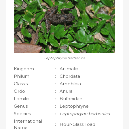
Leptophryne borbonica
Kingdom
:
Animalia
Philum
:
Chordata
Classis
:
Amphibia
Ordo
:
Anura
Familia
:
Bufonidae
Genus
:
Leptophryne
Species
:
Leptophryne borbonica
International
:
Hour-Glass Toad
Name