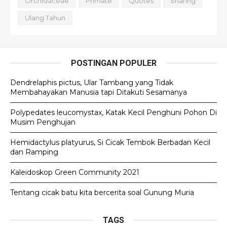
Orchidaceae
Primate
Quotes
Sharing
Ulang Tahun
POSTINGAN POPULER
Dendrelaphis pictus, Ular Tambang yang Tidak
Membahayakan Manusia tapi Ditakuti Sesamanya
Polypedates leucomystax, Katak Kecil Penghuni Pohon Di
Musim Penghujan
Hemidactylus platyurus, Si Cicak Tembok Berbadan Kecil
dan Ramping
Kaleidoskop Green Community 2021
Tentang cicak batu kita bercerita soal Gunung Muria
TAGS