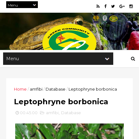
Home
/
amfibi
/
Database
/
Leptophryne borbonica
Leptophryne borbonica
00.45.00
amfibi
,
Database