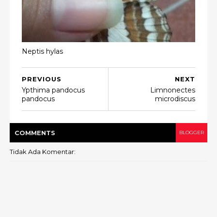
Neptis hylas
PREVIOUS
NEXT
Ypthima pandocus
Limnonectes
pandocus
microdiscus
COMMENT
S
BLOGGER
Tidak Ada Komentar: