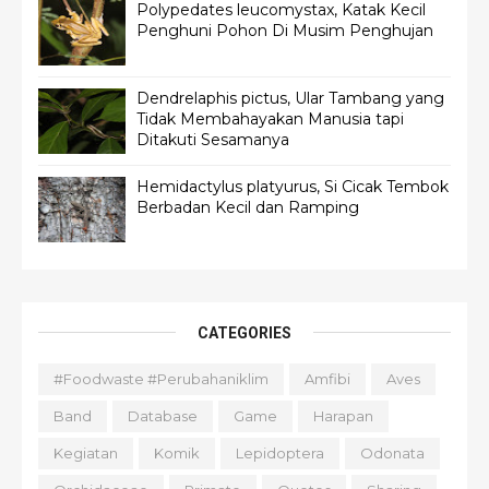
Polypedates leucomystax, Katak Kecil
Penghuni Pohon Di Musim Penghujan
Dendrelaphis pictus, Ular Tambang yang
Tidak Membahayakan Manusia tapi
Ditakuti Sesamanya
Hemidactylus platyurus, Si Cicak Tembok
Berbadan Kecil dan Ramping
CATEGORIES
#foodwaste #perubahaniklim
Amfibi
Aves
Band
Database
Game
Harapan
Kegiatan
Komik
Lepidoptera
Odonata