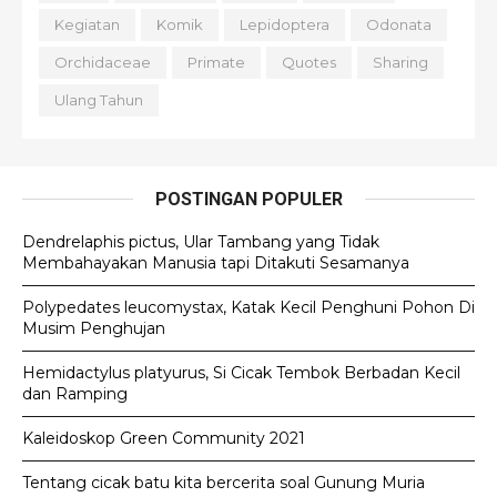
Kegiatan
Komik
Lepidoptera
Odonata
Orchidaceae
Primate
Quotes
Sharing
Ulang Tahun
POSTINGAN POPULER
Dendrelaphis pictus, Ular Tambang yang Tidak
Membahayakan Manusia tapi Ditakuti Sesamanya
Polypedates leucomystax, Katak Kecil Penghuni Pohon Di
Musim Penghujan
Hemidactylus platyurus, Si Cicak Tembok Berbadan Kecil
dan Ramping
Kaleidoskop Green Community 2021
Tentang cicak batu kita bercerita soal Gunung Muria