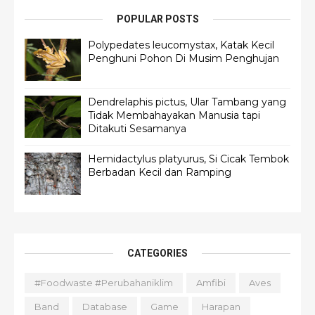
POPULAR POSTS
Polypedates leucomystax, Katak Kecil
Penghuni Pohon Di Musim Penghujan
Dendrelaphis pictus, Ular Tambang yang
Tidak Membahayakan Manusia tapi
Ditakuti Sesamanya
Hemidactylus platyurus, Si Cicak Tembok
Berbadan Kecil dan Ramping
CATEGORIES
#foodwaste #perubahaniklim
Amfibi
Aves
Band
Database
Game
Harapan