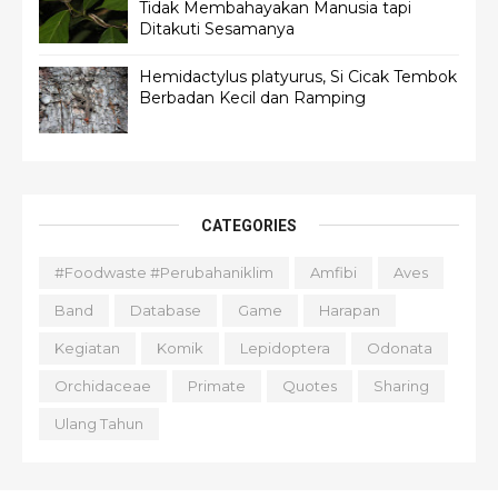
Tidak Membahayakan Manusia tapi
Ditakuti Sesamanya
Hemidactylus platyurus, Si Cicak Tembok
Berbadan Kecil dan Ramping
CATEGORIES
#foodwaste #perubahaniklim
Amfibi
Aves
Band
Database
Game
Harapan
Kegiatan
Komik
Lepidoptera
Odonata
Orchidaceae
Primate
Quotes
Sharing
Ulang Tahun