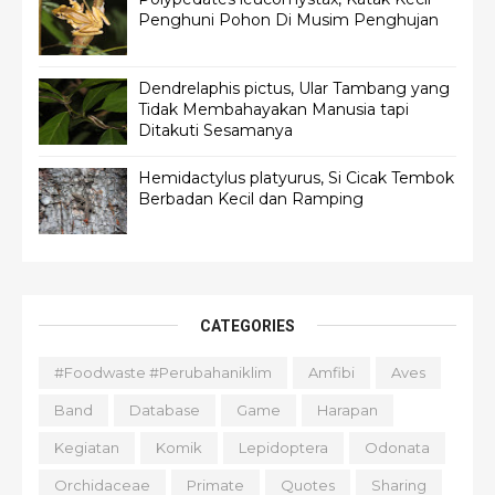
Penghuni Pohon Di Musim Penghujan
Dendrelaphis pictus, Ular Tambang yang
Tidak Membahayakan Manusia tapi
Ditakuti Sesamanya
Hemidactylus platyurus, Si Cicak Tembok
Berbadan Kecil dan Ramping
CATEGORIES
#foodwaste #perubahaniklim
Amfibi
Aves
Band
Database
Game
Harapan
Kegiatan
Komik
Lepidoptera
Odonata
Orchidaceae
Primate
Quotes
Sharing