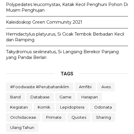
Polypedates leucomystax, Katak Kecil Penghuni Pohon Di
Musim Penghujan
Kaleidoskop Green Community 2021
Hemidactylus platyurus, Si Cicak Tembok Berbadan Kecil
dan Ramping
Takydromus sexlineatus, Si Langsing Berekor Panjang
yang Pandai Berlari
TAGS
#foodwaste #perubahaniklim
Amfibi
Aves
Band
Database
Game
Harapan
Kegiatan
Komik
Lepidoptera
Odonata
Orchidaceae
Primate
Quotes
Sharing
Ulang Tahun