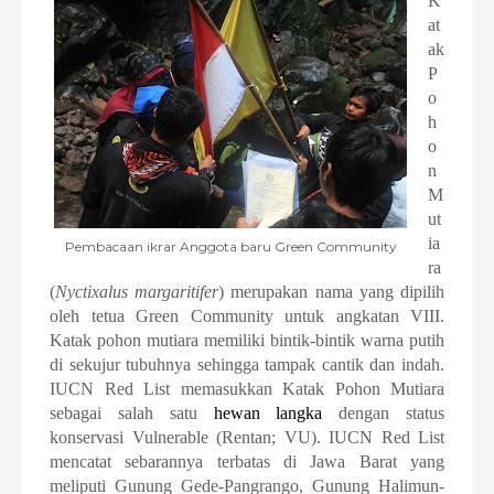
K
at
ak
P
o
h
o
n
M
ut
ia
Pembacaan ikrar Anggota baru Green Community
ra
(
Nyctixalus margaritifer
) merupakan nama yang dipilih
oleh tetua Green Community untuk angkatan VIII.
Katak pohon mutiara memiliki bintik-bintik warna putih
di sekujur tubuhnya sehingga tampak cantik dan indah.
IUCN Red List memasukkan Katak Pohon Mutiara
sebagai salah satu
hewan langka
dengan status
konservasi Vulnerable (Rentan; VU). IUCN Red List
mencatat sebarannya terbatas di Jawa Barat yang
meliputi Gunung Gede-Pangrango, Gunung Halimun-