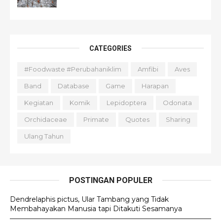
CATEGORIES
#foodwaste #perubahaniklim
Amfibi
Aves
Band
Database
Game
Harapan
Kegiatan
Komik
Lepidoptera
Odonata
Orchidaceae
Primate
Quotes
Sharing
Ulang Tahun
POSTINGAN POPULER
Dendrelaphis pictus, Ular Tambang yang Tidak
Membahayakan Manusia tapi Ditakuti Sesamanya